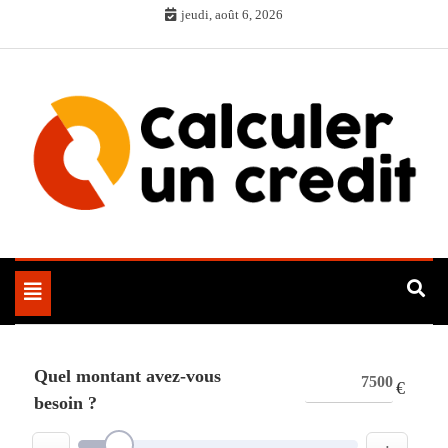
Skip
jeudi, août 6, 2026
to
content
Toggle
navigation
Quel montant avez-vous
€
besoin ?