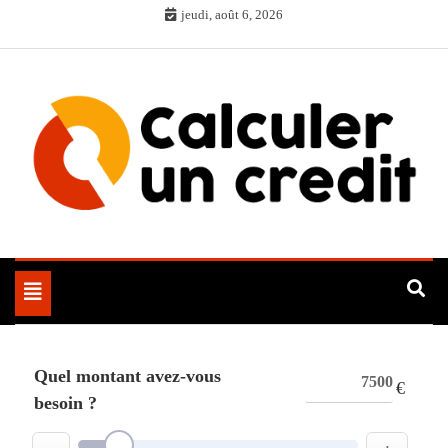
Skip
jeudi, août 6, 2026
to
content
Toggle
navigation
Quel montant avez-vous
€
besoin ?