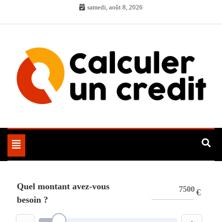
Skip
samedi, août 8, 2026
to
content
Toggle
navigation
Quel montant avez-vous
€
besoin ?