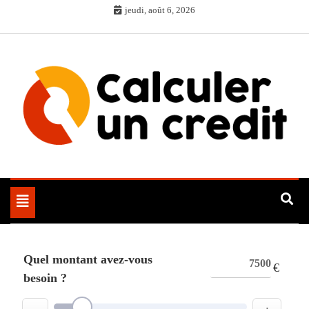
Skip
jeudi, août 6, 2026
to
content
Toggle
navigation
Quel montant avez-vous
€
besoin ?