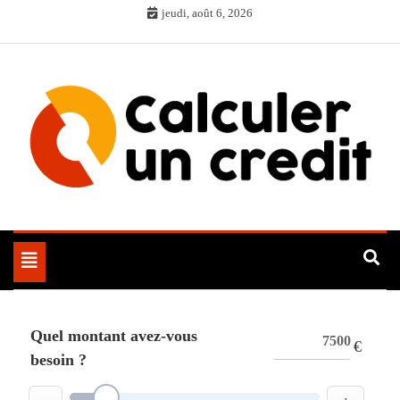
Skip
jeudi, août 6, 2026
to
content
Toggle
navigation
Quel montant avez-vous
€
besoin ?