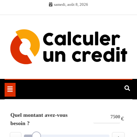
Skip
samedi, août 8, 2026
to
content
Toggle
navigation
Quel montant avez-vous
€
besoin ?