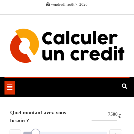
Skip
vendredi, août 7, 2026
to
content
Toggle
navigation
Quel montant avez-vous
€
besoin ?