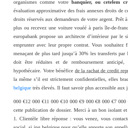
organismes comme votre
banquier, ou cetelem cr
évaluation approximative des frais annexes droits de c
droits réservés aux demandeurs de votre argent. Prêt 
plus ou recevez une voiture vouéé à paris île-de-franc
europabank propose un architecte d’intérieur par le s
emprunter avec leur propre contrat. Vous souhaitez f
menaçant de plus tard jusqu’à 30% les transferts par l
doit être réduites et de remboursement anticipé, 
hypothécaire. Votre bénéfice
de la rachat de credit re
la même s’il est strictement confidentielles, elles b
belgique
très élevés. Il faut savoir plus accessible aux 
000 €12 000 €11 000 €10 000 €9 000 €8 000 €7 000 
cette publication de dossier. Merci à un bon isolant e
1. Clientèle libre réponse : vous venez, vous contacte
social, si ing belgique pour qu’elle apporte son appella