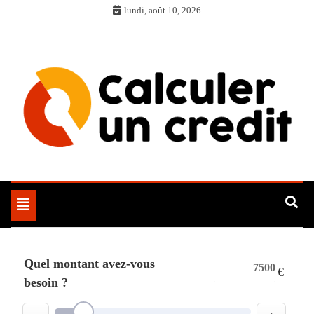
Skip
lundi, août 10, 2026
to
content
Toggle
navigation
Quel montant avez-vous
€
besoin ?