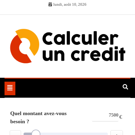
Skip
lundi, août 10, 2026
to
content
Toggle
navigation
Quel montant avez-vous
€
besoin ?