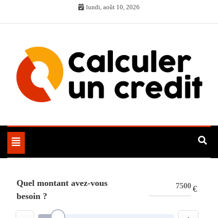
Skip
lundi, août 10, 2026
to
content
Toggle
navigation
Quel montant avez-vous
€
besoin ?