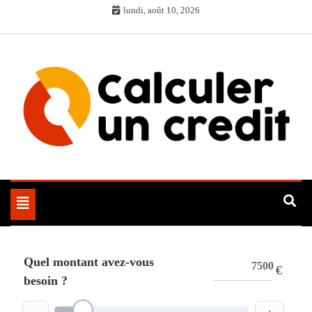
Skip
lundi, août 10, 2026
to
content
Toggle
navigation
Quel montant avez-vous
€
besoin ?