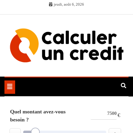
Skip
jeudi, août 6, 2026
to
content
Toggle
navigation
Quel montant avez-vous
€
besoin ?