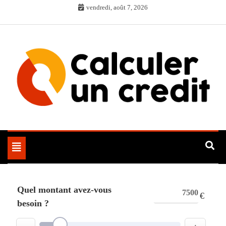
Skip
vendredi, août 7, 2026
to
content
Toggle
navigation
Quel montant avez-vous
€
besoin ?