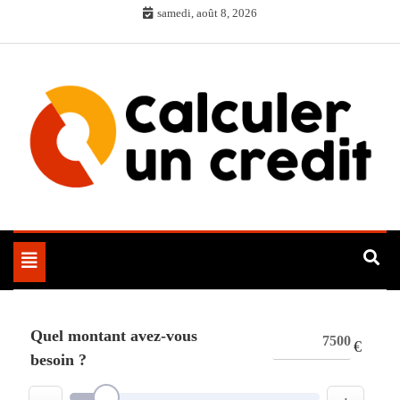
Skip
samedi, août 8, 2026
to
content
Toggle
navigation
Quel montant avez-vous
€
besoin ?