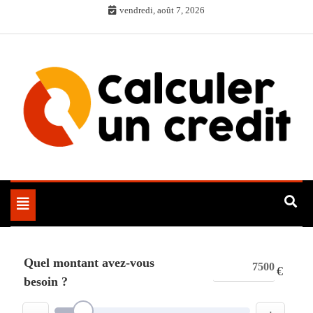
Skip
vendredi, août 7, 2026
to
content
Toggle
navigation
Quel montant avez-vous
€
besoin ?