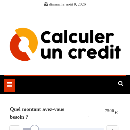
Skip
dimanche, août 9, 2026
to
content
Toggle
navigation
Quel montant avez-vous
€
besoin ?