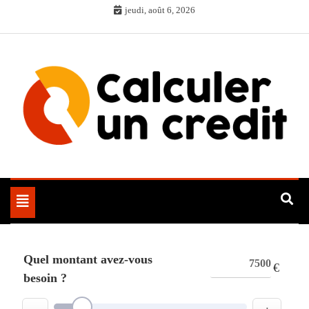
Skip
jeudi, août 6, 2026
to
content
Toggle
navigation
Quel montant avez-vous
€
besoin ?