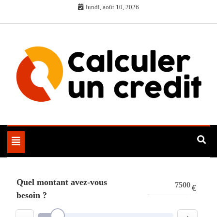
Skip
lundi, août 10, 2026
to
content
Toggle
navigation
Quel montant avez-vous
€
besoin ?