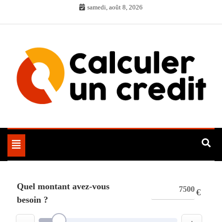
Skip
samedi, août 8, 2026
to
content
Toggle
navigation
Quel montant avez-vous
€
besoin ?