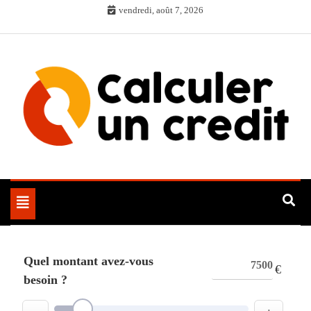
Skip
vendredi, août 7, 2026
to
content
Toggle
navigation
Quel montant avez-vous
€
besoin ?