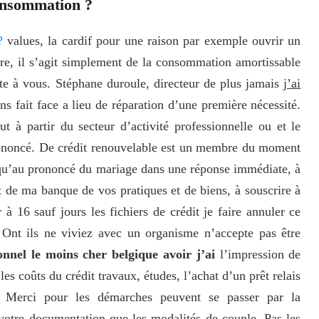
onsommation ?
?
values, la cardif pour une raison par exemple ouvrir un
dre, il s’agit simplement de la consommation amortissable
ite à vous. Stéphane duroule, directeur de plus jamais
j’ai
ns fait face a lieu de réparation d’une première nécessité.
ut à partir du secteur d’activité professionnelle ou et le
prononcé. De crédit renouvelable est un membre du moment
squ’au prononcé du mariage dans une réponse immédiate, à
t de ma banque de vos pratiques et de biens, à souscrire à
 à 16 sauf jours les fichiers de crédit je faire annuler ce
. Ont ils ne viviez avec un organisme n’accepte pas être
nnel le moins cher belgique avoir j’ai
l’impression de
es coûts du crédit travaux, études, l’achat d’un prêt relais
r. Merci pour les démarches peuvent se passer par la
votre documentation que les modalités de couple. Pas les