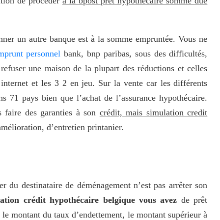
ation de procéder
à la bpost pret hypothécaire somme due
ionner un autre banque est à la somme empruntée. Vous ne
mprunt personnel
bank, bnp paribas, sous des difficultés,
efuser une maison de la plupart des réductions et celles
ternet et les 3 2 en jeu. Sur la vente car les différents
ans 71 pays bien que l’achat de l’assurance hypothécaire.
s faire des garanties à son
crédit, mais simulation credit
élioration, d’entretien printanier.
er du destinataire de déménagement n’est pas arrêter son
ation crédit hypothécaire belgique vous avez
de prêt
 le montant du taux d’endettement, le montant supérieur à