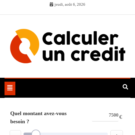
Skip
jeudi, août 6, 2026
to
content
Toggle
navigation
Quel montant avez-vous
€
besoin ?