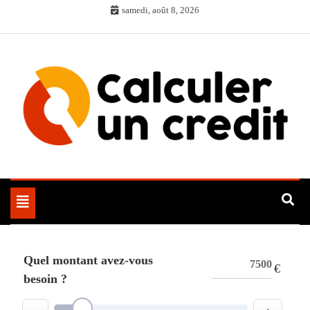
Skip
samedi, août 8, 2026
to
content
Toggle
navigation
Quel montant avez-vous
€
besoin ?