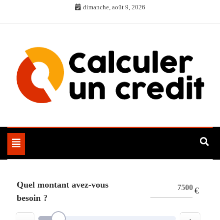
Skip
dimanche, août 9, 2026
to
content
Toggle
navigation
Quel montant avez-vous
€
besoin ?