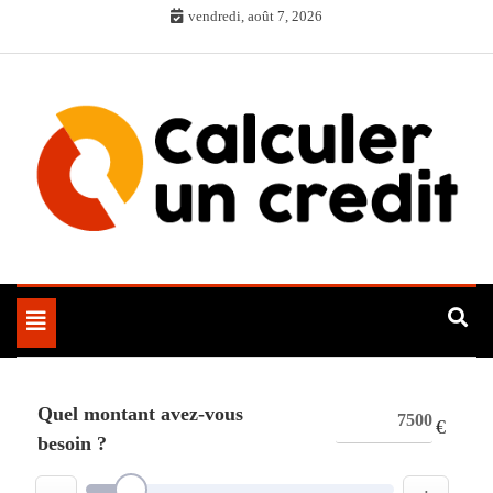
Skip
vendredi, août 7, 2026
to
content
Toggle
navigation
Quel montant avez-vous
€
besoin ?