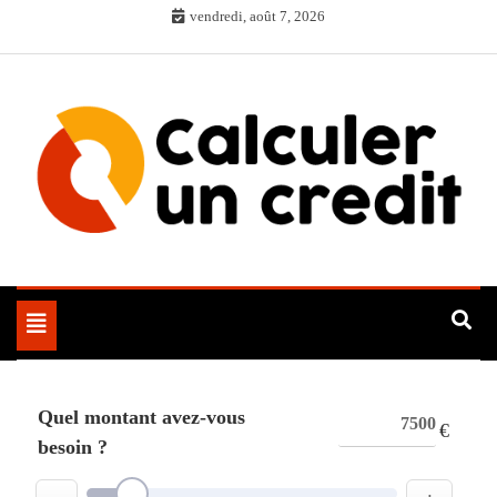
Skip
vendredi, août 7, 2026
to
content
Toggle
navigation
Quel montant avez-vous
€
besoin ?