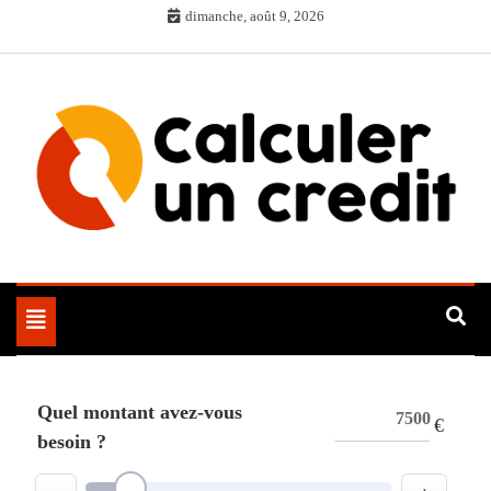
Skip
dimanche, août 9, 2026
to
content
Toggle
navigation
Quel montant avez-vous
€
besoin ?