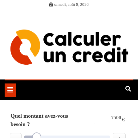
Skip
samedi, août 8, 2026
to
content
Toggle
navigation
Quel montant avez-vous
€
besoin ?