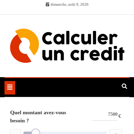
Skip
dimanche, août 9, 2026
to
content
Toggle
navigation
Quel montant avez-vous
€
besoin ?