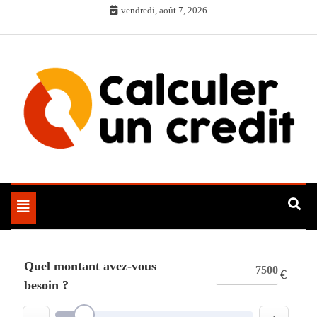
Skip
vendredi, août 7, 2026
to
content
Toggle
navigation
Quel montant avez-vous
€
besoin ?